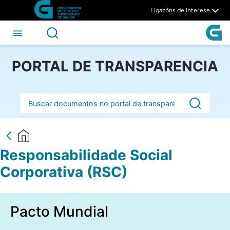
Responsabilidade Social Cor
Skip to Main Content
Ligazóns de interese
PORTAL DE TRANSPARENCIA
Barra de busca
Responsabilidade Social
Corporativa (RSC)
Pacto Mundial