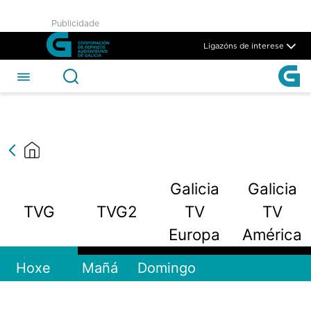
TVG - CSAG
Publicidade
Skip to Main Content
Ligazóns de interese
Galicia
Galicia
TVG
TVG2
TV
TV
Europa
América
Hoxe
Mañá
Domingo