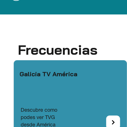
Frecuencias
Galicia TV América
Descubre como
podes ver TVG
desde América