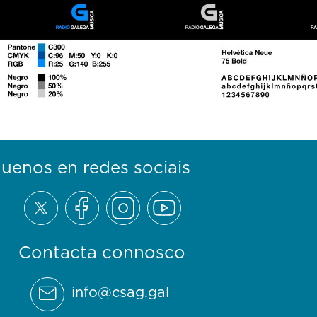
guenos en redes sociais
Contacta connosco
info@csag.gal