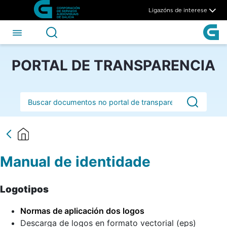
Manual de identidade - CSA
Skip to Main Content
Ligazóns de interese
PORTAL DE TRANSPARENCIA
Barra de busca
Manual de identidade
Logotipos
Normas de aplicación dos logos
Descarga de logos en formato vectorial (eps)