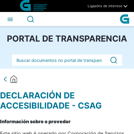
Declaración de accesibilidad
Skip to Main Content
Ligazóns de interese
PORTAL DE TRANSPARENCIA
Barra de busca
DECLARACIÓN DE
ACCESIBILIDADE - CSAG
Información sobre o provedor
Este sitio web é operado por Corporación de Servizos