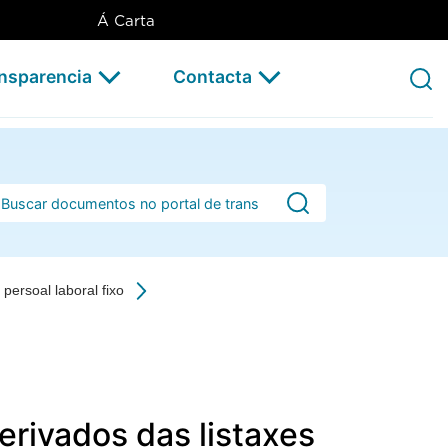
Á Carta
ansparencia
Contacta
rra de busca
persoal laboral fixo
erivados das listaxes