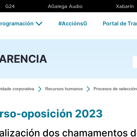
ición 2023 - CSAG
G24
AGalega Audio
Xabarín
rogramación
#AcciónsG
Portal de Tr
PARENCIA
Ba
vidade corporativa
Recursos humanos
Procesos de selección 
rso-oposición 2023
ealización dos chamamentos d