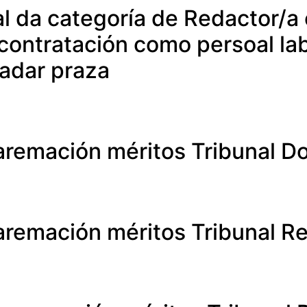
l da categoría de Redactor/a 
 contratación como persoal lab
adar praza
baremación méritos Tribunal D
baremación méritos Tribunal R