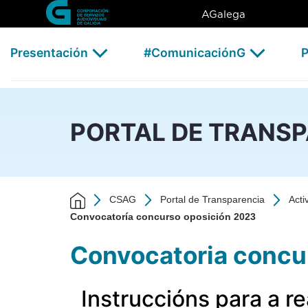
Convocatoría concurso opos
Skip to Main Content
AGalega
Presentación
#ComunicaciónG
P
PORTAL DE TRANS
CSAG
Portal de Transparencia
Acti
Convocatoría concurso oposición 2023
Convocatoria concu
Instruccións para a r