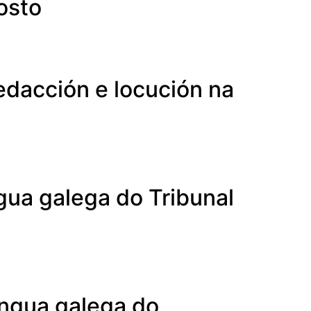
osto
redacción e locución na
ngua galega do Tribunal
lingua galega do