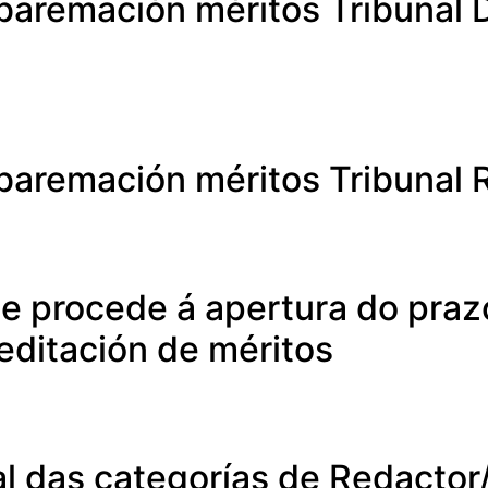
 baremación méritos Tribunal
 baremación méritos Tribunal 
e procede á apertura do praz
ditación de méritos
l das categorías de Redactor/