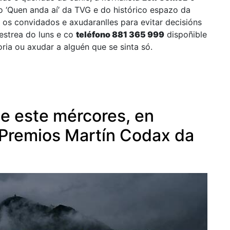
o ‘Quen anda aí’ da TVG e do histórico espazo da
n os convidados e axudaranlles para evitar decisións
 estrea do luns e co
teléfono 881 365 999
dispoñible
toria ou axudar a alguén que se sinta só.
te este mércores, en
II Premios Martín Codax da