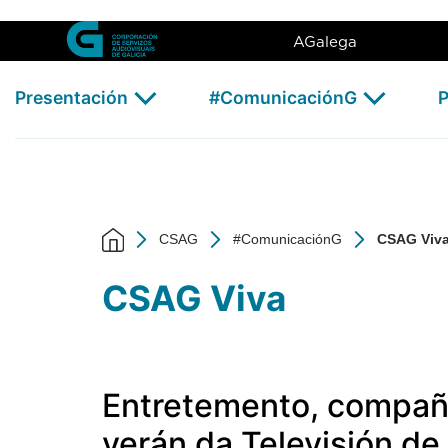
CSAG Viva - CSAG
Skip to Main Content
AGalega
Presentación
#ComunicaciónG
P
CSAG
#ComunicaciónG
CSAG Viv
CSAG Viva
Entretemento, compañí
verán da Televisión de 