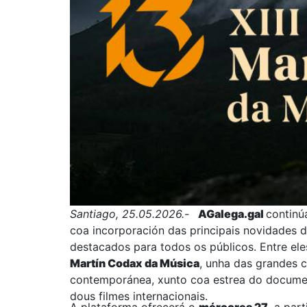
Santiago, 25.05.2026.-
AGalega.gal
continú
coa incorporación das principais novidades d
destacados para todos os públicos. Entre ele
Martín Codax da Música
, unha das grandes c
contemporánea, xunto coa estrea do docume
dous filmes internacionais.