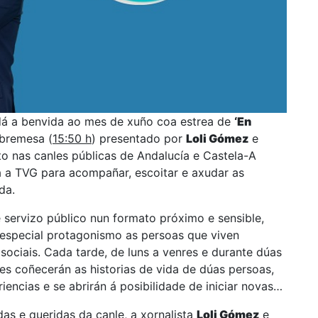
á a benvida ao mes de xuño coa estrea de
‘En
obremesa (
15:50 h
) presentado por
Loli Gómez
e
to nas canles públicas de Andalucía e Castela-A
 a TVG para acompañar, escoitar e axudar as
ada.
 servizo público nun formato próximo e sensible,
 especial protagonismo as persoas que viven
 sociais. Cada tarde, de luns a venres e durante dúas
es coñecerán as historias de vida de dúas persoas,
encias e se abrirán á posibilidade de iniciar novas
as e queridas da canle, a xornalista
Loli Gómez
e