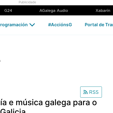
Publicidade
G24
AGalega Audio
Xabarín
rogramación
#AcciónsG
Portal de Tr
a
RSS
a e música galega para o
Galicia