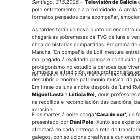
Santiago, 31.5.2026.-
Televisión de Galicia
d
polo entretemento e a proximidade. A grella 
formatos pensados para acompañar, emociona
As tardes terán un novo punto de encontro 
chegará ás sobremesas da TVG de luns a venr
chea de historias compartidas. Programa de é
Mancha, ‘En compañía de Loli’ mestura entre
moi pegado á realidade galega e conducido 
protagonismo no estudio a persoas que viven 
A música e a tradición serán protagonistas e
de coñecer xente nova, iniciar novas relación
descubrir o enorme patrimonio musical do paí
Emitirase os luns á noite despois de ‘Land 
Miguel Lesta
e
Leticia Rei,
dous profesores de
na recollida e recompilación das cancións, bai
xeración.
E os martes á noite chega
‘Casa de cor’,
un f
presentado por
Dani Polo
. Xunto aos expert
afrontará en cada entrega o reto de transfor
galegos, con solucións creativas e cun orza