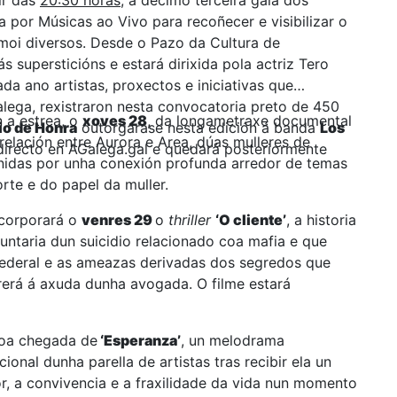
tir das
20:30 horas
, a décimo terceira gala dos
a por Músicas ao Vivo para recoñecer e visibilizar o
 moi diversos. Desde o Pazo da Cultura de
 supersticións e estará dirixida pola actriz Tero
da ano artistas, proxectos e iniciativas que
alega, rexistraron nesta convocatoria preto de 450
 a estrea, o
xoves 28
, da longametraxe documental
o de Honra
outorgarase nesta edición á banda
Los
relación entre Aurora e Area, dúas mulleres de
 directo en AGalega.gal e quedará posteriormente
unidas por unha conexión profunda arredor de temas
rte e do papel da muller.
ncorporará o
venres 29
o
thriller
‘O cliente’
, a historia
ntaria dun suicidio relacionado coa mafia e que
 federal e as ameazas derivadas dos segredos que
rrerá á axuda dunha avogada. O filme estará
oa chegada de
‘Esperanza’
, un melodrama
onal dunha parella de artistas tras recibir ela un
or, a convivencia e a fraxilidade da vida nun momento