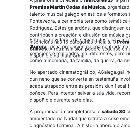
A plataforma ofrecerá o
mércores 27
, a par
Premios Martín Codax da Música
, organizad
talento musical galego en estilos e formatos
Pontevedra, a cerimonia terá como temática ás
Rodríguez. Estes galardóns, que distinguen ca
contribúen á creación e difusión da música g
Entre as novidades da semana destaca tamén
inscricións nas 15 categorías oficiais. O
Premi
‘Aurora’
, unha produción galega centrada na 
Suaves
. A retransmisión poderá seguirse en
xeracións e realidades moi diferentes, pero 
dispoñible na plataforma.
como a memoria, da familia, da guerra, da mo
No apartado cinematográfico, AGalega.gal i
dun neno que se converte en testemuña involu
acaba atrapado entre as presións dun fiscal
coñece. Para intentar salvar a súa vida, reco
dispoñible durante sete días.
A programación completarase o
sábado 30
c
ambientado no Nadal que retrata a crise emoci
diagnóstico terminal. A historia aborda o am