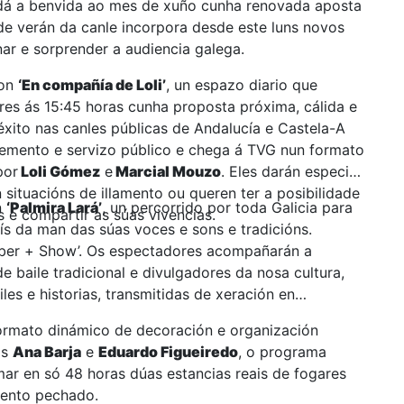
á a benvida ao mes de xuño cunha renovada aposta
de verán da canle incorpora desde este luns novos
r e sorprender a audiencia galega.
con
‘En compañía de Loli’
, un espazo diario que
es ás 15:45 horas cunha proposta próxima, cálida e
xito nas canles públicas de Andalucía e Castela-A
temento e servizo público e chega á TVG nun formato
por
Loli Gómez
e
Marcial Mouzo
. Eles darán especial
situacións de illamento ou queren ter a posibilidade
n
‘Palmira Lará’
, un percorrido por toda Galicia para
s e compartir as súas vivencias.
s da man das súas voces e sons e tradicións.
Rober + Show’. Os espectadores acompañarán a
 baile tradicional e divulgadores da nosa cultura,
les e historias, transmitidas de xeración en
ormato dinámico de decoración e organización
os
Ana Barja
e
Eduardo Figueiredo
, o programa
mar en só 48 horas dúas estancias reais de fogares
mento pechado.